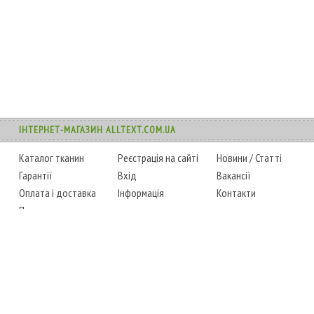
ІНТЕРНЕТ-МАГАЗИН ALLTEXT.COM.UA
Каталог тканин
Реєстрація на сайті
Новини
/
Статті
Гарантії
Вхід
Вакансії
Оплата і доставка
Інформація
Контакти
Повернення товару
Карта сайту
Instagram
Facebook
ТЕЛЕФОНИ
+38 (067) 450-6595