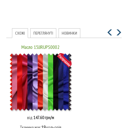
СХОЖІ
ПЕРЕГЛЯНУТІ
НОВИНКИ
Масло 15JJRUPS0002
від
147.60 грн/м
Тканина має
19
кольорів