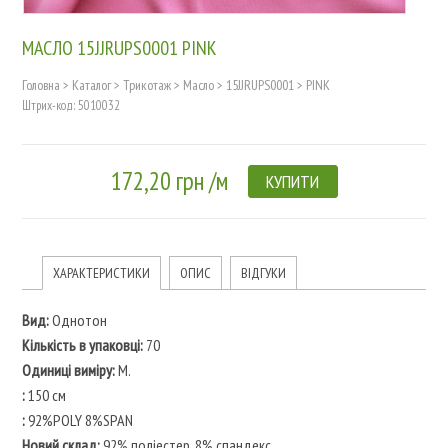
МАСЛО 15JJRUPS0001 PINK
Головна
>
Каталог
>
Трикотаж
>
Масло
>
15JJRUPS0001
>
PINK
Штрих-код: 5010032
172,20 грн /м
КУПИТИ
ХАРАКТЕРИСТИКИ
ОПИС
ВІДГУКИ
Вид:
Однотон
Кількість в упаковці:
70
Одиниці виміру:
M.
:
150 см
:
92%POLY 8%SPAN
Новий склад:
92% поліестер, 8% спандекс