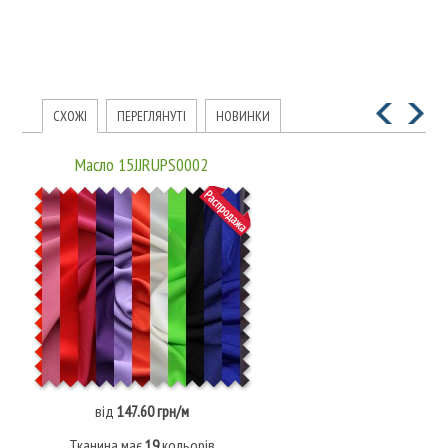
СХОЖІ
ПЕРЕГЛЯНУТІ
НОВИНКИ
Масло 15JJRUPS0002
від
147.60 грн/м
Тканина має
19
кольорів