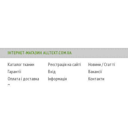
ІНТЕРНЕТ-МАГАЗИН ALLTEXT.COM.UA
Каталог тканин
Реєстрація на сайті
Новини
/
Статті
Гарантії
Вхід
Вакансії
Оплата і доставка
Інформація
Контакти
Повернення товару
Карта сайту
Instagram
Facebook
ТЕЛЕФОНИ
+38 (067) 450-6595