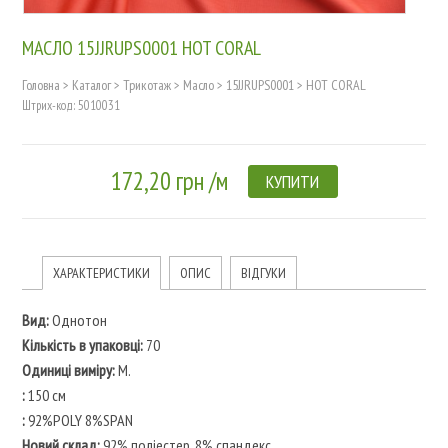
МАСЛО 15JJRUPS0001 HOT CORAL
Головна
>
Каталог
>
Трикотаж
>
Масло
>
15JJRUPS0001
>
HOT CORAL
Штрих-код: 5010031
172,20 грн /м
КУПИТИ
ХАРАКТЕРИСТИКИ
ОПИС
ВІДГУКИ
Вид:
Однотон
Кількість в упаковці:
70
Одиниці виміру:
M.
:
150 см
:
92%POLY 8%SPAN
Новий склад:
92% поліестер, 8% спандекс