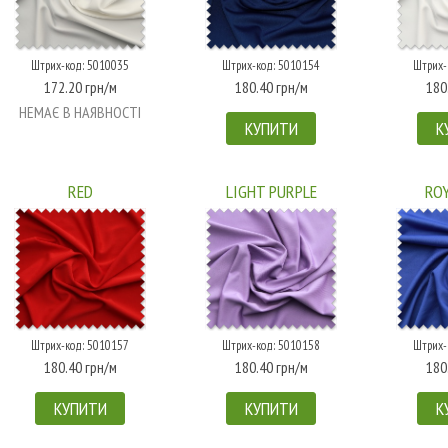
Штрих-код: 5010035
Штрих-код: 5010154
Штрих-
172.20 грн/м
180.40 грн/м
180
НЕМАЄ В НАЯВНОСТІ
КУПИТИ
К
RED
LIGHT PURPLE
ROY
Штрих-код: 5010157
Штрих-код: 5010158
Штрих-
180.40 грн/м
180.40 грн/м
180
КУПИТИ
КУПИТИ
К