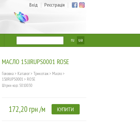
Вхід
Реєстрація
ru
ua
МАСЛО 15JJRUPS0001 ROSE
Головна
>
Каталог
>
Трикотаж
>
Масло
>
15JJRUPS0001
>
ROSE
Штрих-код: 5010030
172,20 грн /м
КУПИТИ