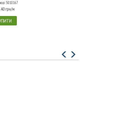
код: 5010167
.40 грн/м
УПИТИ