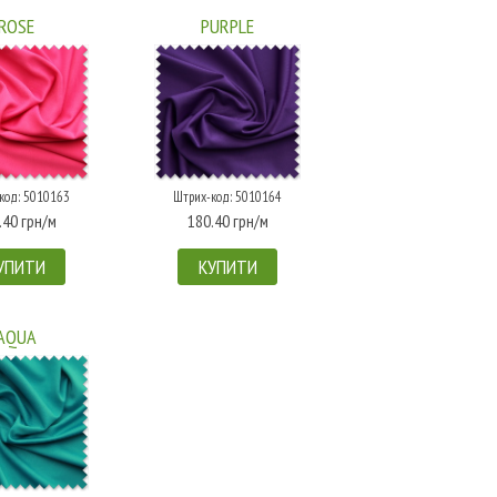
ROSE
PURPLE
код: 5010163
Штрих-код: 5010164
.40 грн/м
180.40 грн/м
УПИТИ
КУПИТИ
AQUA