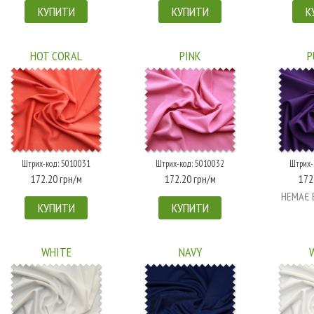
КУПИТИ
КУПИТИ
К
HOT CORAL
PINK
P
Штрих-код: 5010031
Штрих-код: 5010032
Штрих-
172.20 грн/м
172.20 грн/м
172
НЕМАЄ 
КУПИТИ
КУПИТИ
WHITE
NAVY