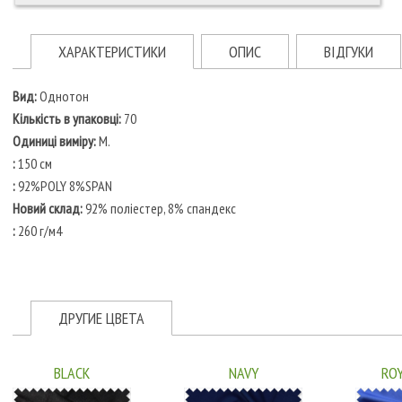
ХАРАКТЕРИСТИКИ
ОПИС
ВІДГУКИ
Вид:
Однотон
Кількість в упаковці:
70
Одиниці виміру:
M.
:
150 см
:
92%POLY 8%SPAN
Новий склад:
92% поліестер, 8% спандекс
:
260 г/м4
ДРУГИЕ ЦВЕТА
BLACK
NAVY
ROY