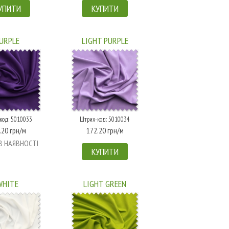
УПИТИ
КУПИТИ
URPLE
LIGHT PURPLE
код: 5010033
Штрих-код: 5010034
.20 грн/м
172.20 грн/м
В НАЯВНОСТІ
КУПИТИ
WHITE
LIGHT GREEN