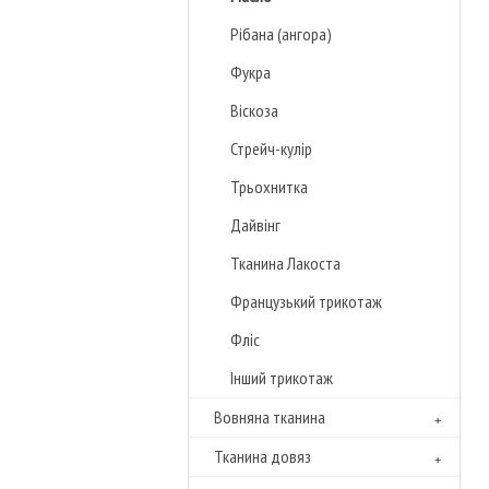
Рібана (ангора)
Фукра
Віскоза
Стрейч-кулір
Трьохнитка
Дайвінг
Тканина Лакоста
Французький трикотаж
Фліс
Інший трикотаж
Вовняна тканина
Тканина довяз