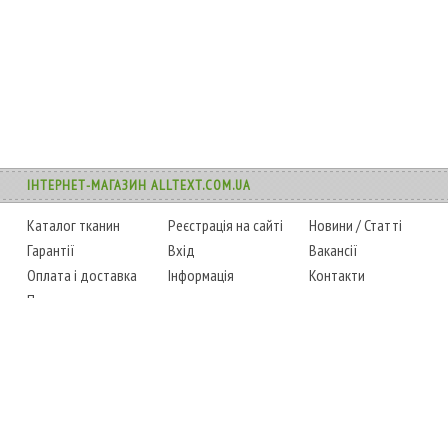
ІНТЕРНЕТ-МАГАЗИН ALLTEXT.COM.UA
Каталог тканин
Реєстрація на сайті
Новини
/
Статті
Гарантії
Вхід
Вакансії
Оплата і доставка
Інформація
Контакти
Повернення товару
Карта сайту
Instagram
Facebook
ТЕЛЕФОНИ
+38 (067) 450-6595