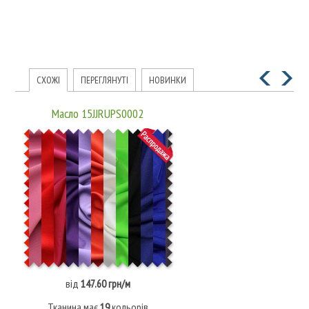
СХОЖІ
ПЕРЕГЛЯНУТІ
НОВИНКИ
Масло 15JJRUPS0002
від
147.60 грн/м
Тканина має
19
кольорів