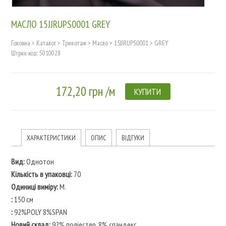
МАСЛО 15JJRUPS0001 GREY
Головна
>
Каталог
>
Трикотаж
>
Масло
>
15JJRUPS0001
>
GREY
Штрих-код: 5010028
172,20 грн /м
КУПИТИ
ХАРАКТЕРИСТИКИ
ОПИС
ВІДГУКИ
Вид:
Однотон
Кількість в упаковці:
70
Одиниці виміру:
M.
:
150 см
:
92%POLY 8%SPAN
Новий склад:
92% поліестер, 8% спандекс