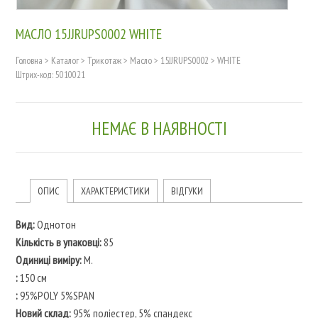
МАСЛО 15JJRUPS0002 WHITE
Головна
>
Каталог
>
Трикотаж
>
Масло
>
15JJRUPS0002
>
WHITE
Штрих-код: 5010021
НЕМАЄ В НАЯВНОСТІ
ОПИС
ХАРАКТЕРИСТИКИ
ВІДГУКИ
Вид:
Однотон
Кількість в упаковці:
85
Одиниці виміру:
M.
:
150 см
:
95%POLY 5%SPAN
Новий склад:
95% поліестер, 5% спандекс