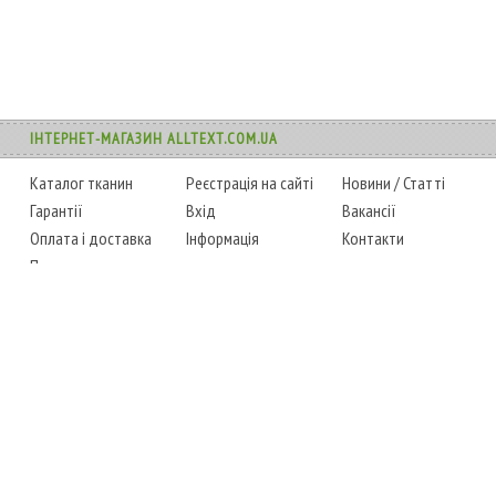
ІНТЕРНЕТ-МАГАЗИН ALLTEXT.COM.UA
Каталог тканин
Реєстрація на сайті
Новини
/
Статті
Гарантії
Вхід
Вакансії
Оплата і доставка
Інформація
Контакти
Повернення товару
Карта сайту
Instagram
Facebook
ТЕЛЕФОНИ
+38 (067) 450-6595
+38 (048) 797-0350
АДРЕСА