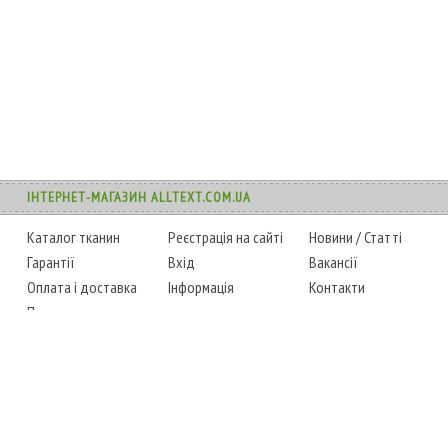
ІНТЕРНЕТ-МАГАЗИН ALLTEXT.COM.UA
Каталог тканин
Реєстрація на сайті
Новини
/
Статті
Гарантії
Вхід
Вакансії
Оплата і доставка
Інформація
Контакти
Повернення товару
Карта сайту
Instagram
Facebook
ТЕЛЕФОНИ