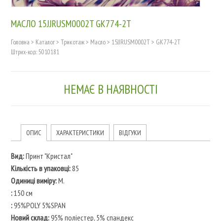
МАСЛО 15JJRUSM0002T GK774-2T
Головна
>
Каталог
>
Трикотаж
>
Масло
>
15JJRUSM0002T
>
GK774-2T
Штрих-код: 5010181
НЕМАЄ В НАЯВНОСТІ
ОПИС
ХАРАКТЕРИСТИКИ
ВІДГУКИ
Вид:
Принт "Кристал"
Кількість в упаковці:
85
Одиниці виміру:
M.
:
150 см
:
95%POLY 5%SPAN
Новий склад:
95% поліестер, 5% спандекс