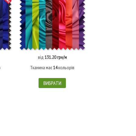
від
131.20 грн/м
200.90 грн/
в
Тканина має
14
кольорів
Штрих-код: 30
ВИБРАТИ
КУПИТИ