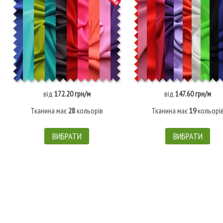
від
172.20 грн/м
від
147.60 грн/м
Тканина має
28
кольорів
Тканина має
19
кольорі
ВИБРАТИ
ВИБРАТИ