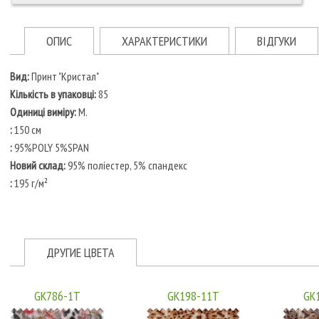
ОПИС
ХАРАКТЕРИСТИКИ
ВІДГУКИ
Вид:
Принт "Кристал"
Кількість в упаковці:
85
Одиниці виміру:
M.
:
150 см
:
95%POLY 5%SPAN
Новий склад:
95% поліестер, 5% спандекс
:
195 г/м²
ДРУГИЕ ЦВЕТА
GK786-1T
GK198-11T
GK