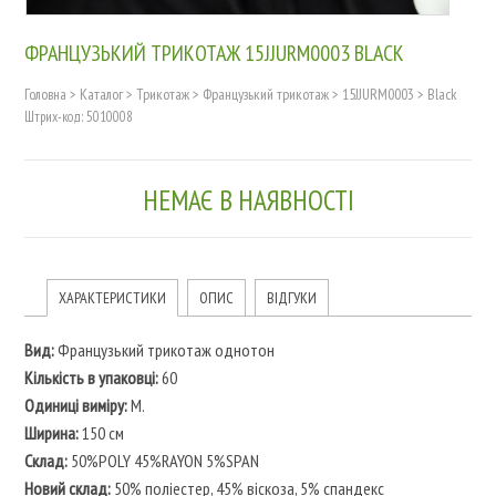
ФРАНЦУЗЬКИЙ ТРИКОТАЖ 15JJURM0003 BLACK
Головна
>
Каталог
>
Трикотаж
>
Французький трикотаж
>
15JJURM0003
>
Black
Штрих-код: 5010008
НЕМАЄ В НАЯВНОСТІ
ХАРАКТЕРИСТИКИ
ОПИС
ВІДГУКИ
Вид:
Французький трикотаж однотон
Кількість в упаковці:
60
Одиниці виміру:
M.
Ширина:
150 см
Склад:
50%POLY 45%RAYON 5%SPAN
Новий склад:
50% поліестер, 45% віскоза, 5% спандекс