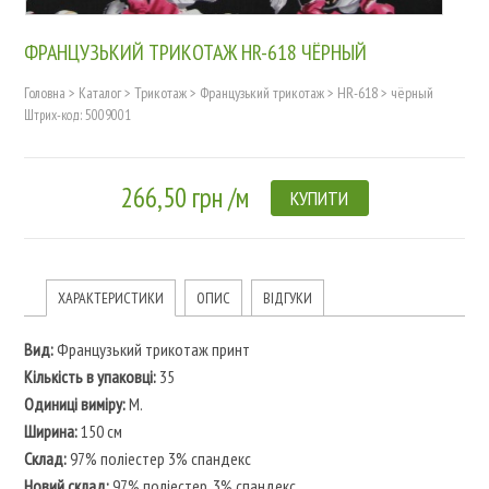
ФРАНЦУЗЬКИЙ ТРИКОТАЖ HR-618 ЧЁРНЫЙ
Головна
>
Каталог
>
Трикотаж
>
Французький трикотаж
>
HR-618
>
чёрный
Штрих-код: 5009001
266,50 грн /м
КУПИТИ
ХАРАКТЕРИСТИКИ
ОПИС
ВІДГУКИ
Вид:
Французький трикотаж принт
Кількість в упаковці:
35
Одиниці виміру:
M.
Ширина:
150 см
Склад:
97% поліестер 3% спандекс
Новий склад:
97% поліестер, 3% спандекс