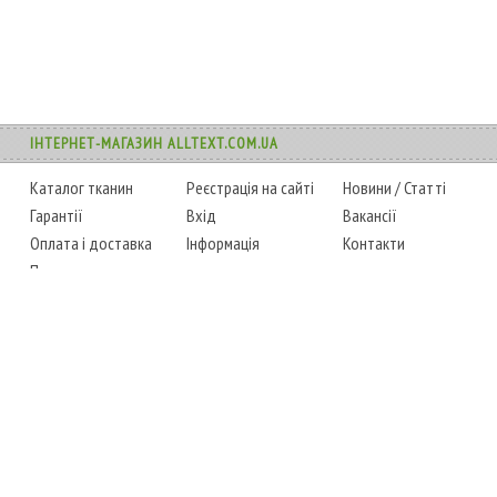
ІНТЕРНЕТ-МАГАЗИН ALLTEXT.COM.UA
Каталог тканин
Реєстрація на сайті
Новини
/
Статті
Гарантії
Вхід
Вакансії
Оплата і доставка
Інформація
Контакти
Повернення товару
Карта сайту
Instagram
Facebook
ТЕЛЕФОНИ
+38 (067) 450-6595
+38 (048) 797-0350
АДРЕСА