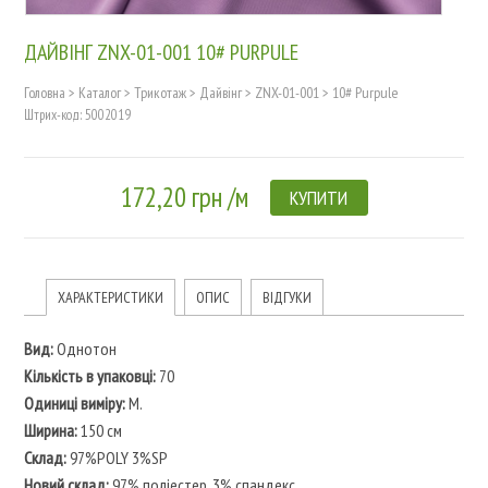
ДАЙВІНГ ZNX-01-001 10# PURPULE
Головна
>
Каталог
>
Трикотаж
>
Дайвінг
>
ZNX-01-001
>
10# Purpule
Штрих-код: 5002019
172,20 грн /м
КУПИТИ
ХАРАКТЕРИСТИКИ
ОПИС
ВІДГУКИ
Вид:
Однотон
Кількість в упаковці:
70
Одиниці виміру:
M.
Ширина:
150 см
Склад:
97%POLY 3%SP
Новий склад:
97% поліестер, 3% спандекс