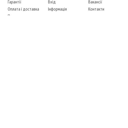
Гарантії
Вхід
Вакансії
Оплата і доставка
Інформація
Контакти
Повернення товару
Карта сайту
Instagram
Facebook
ТЕЛЕФОНИ
+38 (067) 450-6595
+38 (048) 797-0350
АДРЕСА
м. Одеса, 7-й кілометр,
4 стоянка, магазин № 360
РЕЖИМ РОБОТИ
сб.-чт.: з 6-00 до 18-00
пт.: вихідний