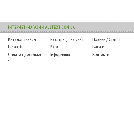
ІНТЕРНЕТ-МАГАЗИН ALLTEXT.COM.UA
Каталог тканин
Реєстрація на сайті
Новини
/
Статті
Гарантії
Вхід
Вакансії
Оплата і доставка
Інформація
Контакти
Повернення товару
Карта сайту
Instagram
Facebook
ТЕЛЕФОНИ
+38 (067) 450-6595
+38 (048) 797-0350
АДРЕСА
м. Одеса, 7-й кілометр,
4 стоянка, магазин № 360