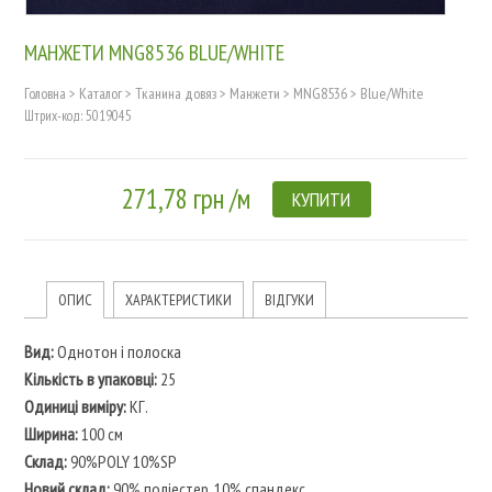
МАНЖЕТИ MNG8536 BLUE/WHITE
Головна
>
Каталог
>
Тканина довяз
>
Манжети
>
MNG8536
>
Blue/White
Штрих-код: 5019045
271,78 грн /м
КУПИТИ
ОПИС
ХАРАКТЕРИСТИКИ
ВІДГУКИ
Вид:
Однотон і полоска
Кількість в упаковці:
25
Одиниці виміру:
КГ.
Ширина:
100 см
Склад:
90%POLY 10%SP
Новий склад:
90% поліестер, 10% спандекс