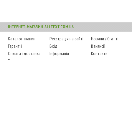
ІНТЕРНЕТ-МАГАЗИН ALLTEXT.COM.UA
Каталог тканин
Реєстрація на сайті
Новини
/
Статті
Гарантії
Вхід
Вакансії
Оплата і доставка
Інформація
Контакти
Повернення товару
Карта сайту
Instagram
Facebook
ТЕЛЕФОНИ
+38 (067) 450-6595
+38 (048) 797-0350
АДРЕСА
м. Одеса, 7-й кілометр,
4 стоянка, магазин № 360