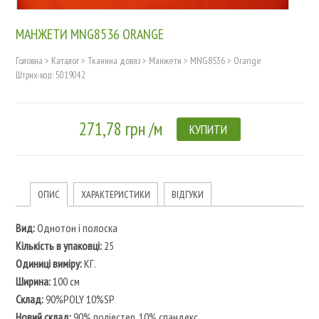
МАНЖЕТИ MNG8536 ORANGE
Головна
>
Каталог
>
Тканина довяз
>
Манжети
>
MNG8536
>
Orange
Штрих-код: 5019042
271,78 грн /м
КУПИТИ
ОПИС
ХАРАКТЕРИСТИКИ
ВІДГУКИ
Вид:
Однотон і полоска
Кількість в упаковці:
25
Одиниці виміру:
КГ.
Ширина:
100 см
Склад:
90%POLY 10%SP
Новий склад:
90% поліестер, 10% спандекс