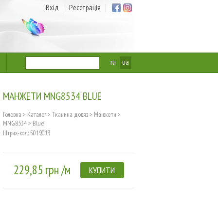
Вхід
Реєстрація
ru
ua
МАНЖЕТИ MNG8534 BLUE
Головна
>
Каталог
>
Тканина довяз
>
Манжети
>
MNG8534
>
Blue
Штрих-код: 5019013
229,85 грн /м
КУПИТИ