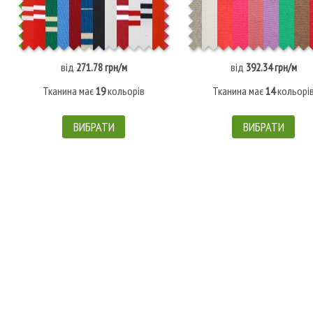
від
271.78 грн/м
від
392.34 грн/м
Тканина має
19
кольорів
Тканина має
14
кольорі
ВИБРАТИ
ВИБРАТИ