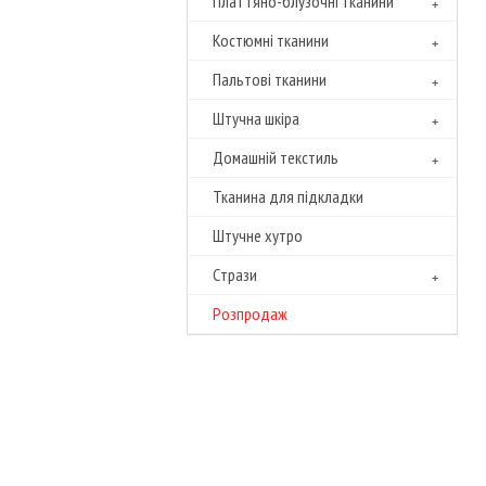
Платтяно-блузочні тканини
Костюмні тканини
Пальтові тканини
Штучна шкіра
Домашній текстиль
Тканина для підкладки
Штучне хутро
Cтрази
Розпродаж