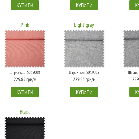
КУПИТИ
КУПИТИ
К
Pink
Light gray
Штрих-код: 5019008
Штрих-код: 5019009
Штрих-
229.85 грн/м
229.85 грн/м
229
КУПИТИ
КУПИТИ
К
Black