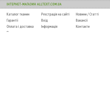
ІНТЕРНЕТ-МАГАЗИН ALLTEXT.COM.UA
Каталог тканин
Реєстрація на сайті
Новини
/
Статті
Гарантії
Вхід
Вакансії
Оплата і доставка
Інформація
Контакти
Повернення товару
Карта сайту
Instagram
Facebook
ТЕЛЕФОНИ
+38 (067) 450-6595
+38 (048) 797-0350
АДРЕСА
м. Одеса, 7-й кілометр,
4 стоянка, магазин № 360
РЕЖИМ РОБОТИ
сб.-чт.: з 6-00 до 18-00
пт.: вихідний