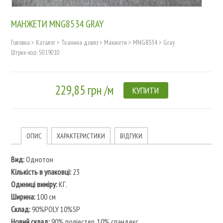
МАНЖЕТИ MNG8534 GRAY
Головна
>
Каталог
>
Тканина довяз
>
Манжети
>
MNG8534
>
Gray
Штрих-код: 5019010
229,85 грн /м
КУПИТИ
ОПИС
ХАРАКТЕРИСТИКИ
ВІДГУКИ
Вид:
Однотон
Кількість в упаковці:
23
Одиниці виміру:
КГ.
Ширина:
100 см
Склад:
90%POLY 10%SP
Новий склад:
90% поліестер, 10% спандекс