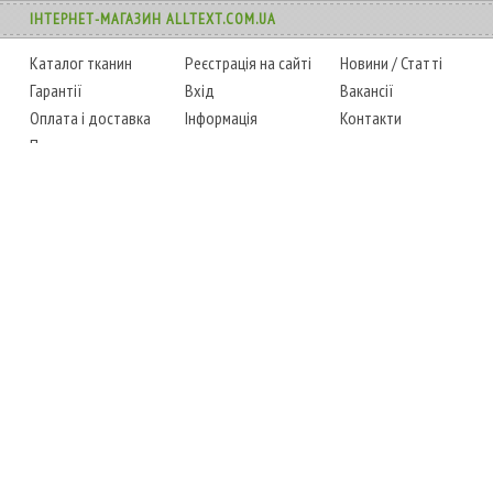
ІНТЕРНЕТ-МАГАЗИН ALLTEXT.COM.UA
Каталог тканин
Реєстрація на сайті
Новини
/
Статті
Гарантії
Вхід
Вакансії
Оплата і доставка
Інформація
Контакти
Повернення товару
Карта сайту
Instagram
Facebook
ТЕЛЕФОНИ
+38 (067) 450-6595
+38 (048) 797-0350
АДРЕСА
м. Одеса, 7-й кілометр,
4 стоянка, магазин № 360
РЕЖИМ РОБОТИ
сб.-чт.: з 6-00 до 18-00
пт.: вихідний