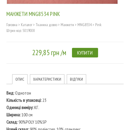
МАНЖЕТИ MNG8534 PINK
Головна
>
Каталог
>
Тканина довяз
>
Манжети
>
MNG8534
>
Pink
Штрих-код: 5019008
229,85 грн /м
КУПИТИ
ОПИС
ХАРАКТЕРИСТИКИ
ВІДГУКИ
Вид:
Однотон
Кількість в упаковці:
23
Одиниці виміру:
КГ.
Ширина:
100 см
Склад:
90%POLY 10%SP
Новий склад:
90% поліестер, 10% спандекс