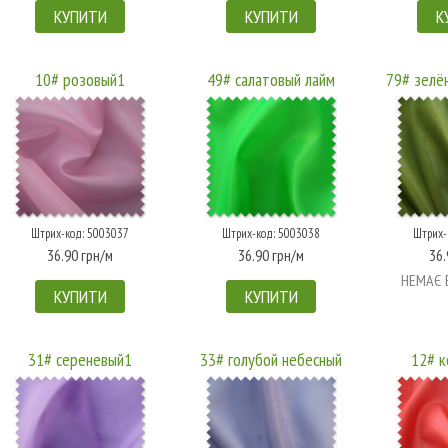
КУПИТИ
КУПИТИ
К
10# розовый1
49# салатовый лайм
79# зелё
Штрих-код: 5003037
Штрих-код: 5003038
Штрих-
36.90 грн/м
36.90 грн/м
36.
НЕМАЄ 
КУПИТИ
КУПИТИ
31# сереневый1
33# голубой небесный
12# к