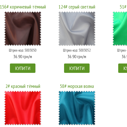
156# коричневый тёмный
124# серый светлый
51#
Штрих-код: 5003050
Штрих-код: 5003052
Штрих-
36.90 грн/м
36.90 грн/м
36.
КУПИТИ
КУПИТИ
К
2# красный тёмный
58# морская волна