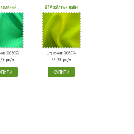
 зелёный
83# жёлтый лайм
код: 5003053
Штрих-код: 5003054
90 грн/м
36.90 грн/м
УПИТИ
КУПИТИ