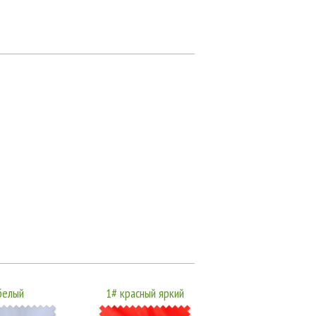
белый
1# красный яркий