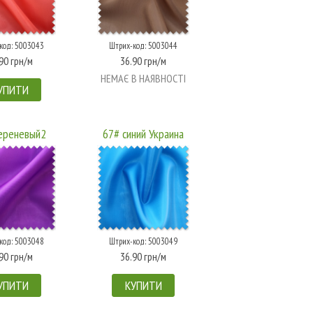
код: 5003043
Штрих-код: 5003044
90 грн/м
36.90 грн/м
НЕМАЄ В НАЯВНОСТІ
УПИТИ
ереневый2
67# синий Украина
код: 5003048
Штрих-код: 5003049
90 грн/м
36.90 грн/м
УПИТИ
КУПИТИ