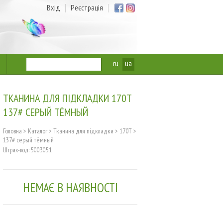
Вхід
Реєстрація
ru
ua
ТКАНИНА ДЛЯ ПІДКЛАДКИ 170T
137# СЕРЫЙ ТЁМНЫЙ
Головна
>
Каталог
>
Тканина для підкладки
>
170T
>
137# серый тёмный
Штрих-код: 5003051
НЕМАЄ В НАЯВНОСТІ