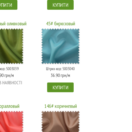
УПИТИ
КУПИТИ
ный оливковый
45# бирюзовый
код: 5003039
Штрих-код: 5003040
90 грн/м
36.90 грн/м
В НАЯВНОСТІ
КУПИТИ
оралловый
146# коричневый