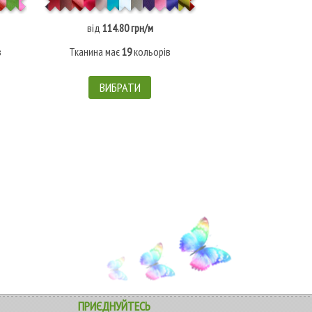
від
114.80 грн/м
в
Тканина має
19
кольорів
ВИБРАТИ
ПРИЄДНУЙТЕСЬ