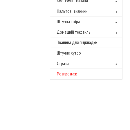
Костюмні тканини
Пальтові тканини
Штучна шкіра
Домашній текстиль
Тканина для підкладки
Штучне хутро
Cтрази
Розпродаж