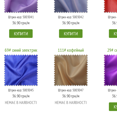
Штрих-код: 5003041
Штрих-код: 5003042
Штрих-
36.90 грн/м
36.90 грн/м
36.
КУПИТИ
КУПИТИ
К
69# синий электрик
111# кофейный
29# с
Штрих-код: 5003045
Штрих-код: 5003047
Штрих-
36.90 грн/м
36.90 грн/м
36.
НЕМАЄ В НАЯВНОСТІ
НЕМАЄ В НАЯВНОСТІ
К