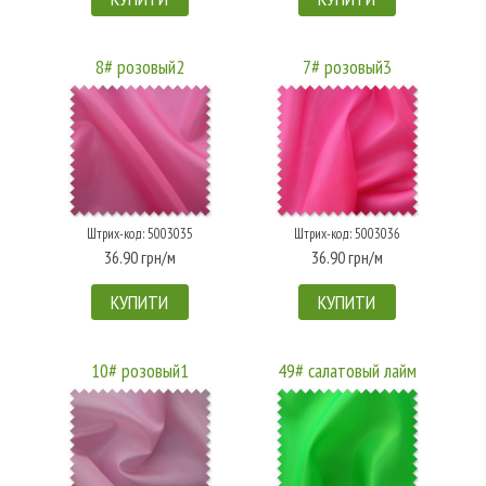
8# розовый2
7# розовый3
Штрих-код: 5003035
Штрих-код: 5003036
36.90 грн/м
36.90 грн/м
КУПИТИ
КУПИТИ
10# розовый1
49# салатовый лайм