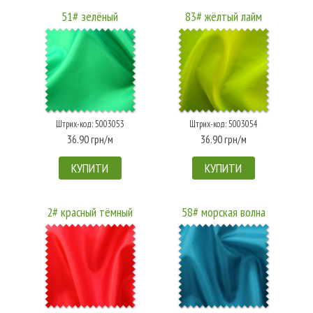
51# зелёный
83# жёлтый лайм
Штрих-код: 5003053
Штрих-код: 5003054
36.90 грн/м
36.90 грн/м
КУПИТИ
КУПИТИ
2# красный тёмный
58# морская волна