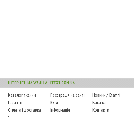
ІНТЕРНЕТ-МАГАЗИН ALLTEXT.COM.UA
Каталог тканин
Реєстрація на сайті
Новини
/
Статті
Гарантії
Вхід
Вакансії
Оплата і доставка
Інформація
Контакти
Повернення товару
Карта сайту
Instagram