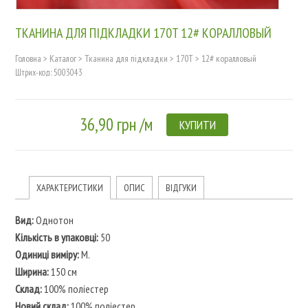
ТКАНИНА ДЛЯ ПІДКЛАДКИ 170T 12# КОРАЛЛОВЫЙ
Головна
>
Каталог
>
Тканина для підкладки
>
170T
>
12# коралловый
Штрих-код: 5003043
36,90 грн /м
КУПИТИ
ХАРАКТЕРИСТИКИ
ОПИС
ВІДГУКИ
Вид:
Однотон
Кількість в упаковці:
50
Одиниці виміру:
M.
Ширина:
150 см
Склад:
100% поліестер
Новий склад:
100% поліестер