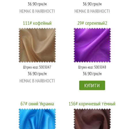
36.90 грн/м
36.90 грн/м
НЕМАЄ В НАЯВНОСТІ
НЕМАЄ В НАЯВНОСТІ
111# кофейный
29# сереневый2
Штрих-код: 5003047
Штрих-код: 5003048
36.90 грн/м
36.90 грн/м
НЕМАЄ В НАЯВНОСТІ
КУПИТИ
67# синий Украина
156# коричневый тёмный