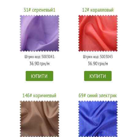
31# сереневый1
12# коралловый
Штрих-код: 5003041
Штрих-код: 5003043
36.90 грн/м
36.90 грн/м
КУПИТИ
КУПИТИ
146# коричневый
69# синий электрик