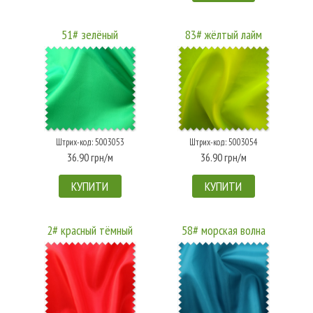
51# зелёный
83# жёлтый лайм
Штрих-код: 5003053
Штрих-код: 5003054
36.90 грн/м
36.90 грн/м
КУПИТИ
КУПИТИ
2# красный тёмный
58# морская волна