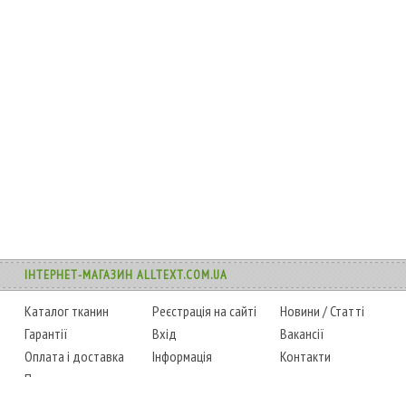
ІНТЕРНЕТ-МАГАЗИН ALLTEXT.COM.UA
Каталог тканин
Реєстрація на сайті
Новини
/
Статті
Гарантії
Вхід
Вакансії
Оплата і доставка
Інформація
Контакти
Повернення товару
Карта сайту