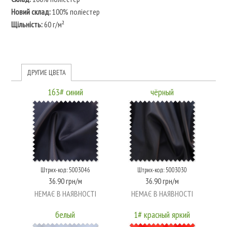
Новий склад:
100% поліестер
Щільність:
60 г/м²
ДРУГИЕ ЦВЕТА
163# синий
чёрный
Штрих-код: 5003046
Штрих-код: 5003030
36.90 грн/м
36.90 грн/м
НЕМАЄ В НАЯВНОСТІ
НЕМАЄ В НАЯВНОСТІ
белый
1# красный яркий