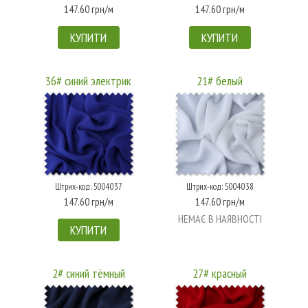
147.60 грн/м
147.60 грн/м
КУПИТИ
КУПИТИ
36# синий электрик
21# белый
Штрих-код: 5004037
Штрих-код: 5004038
147.60 грн/м
147.60 грн/м
НЕМАЄ В НАЯВНОСТІ
КУПИТИ
2# синий тёмный
27# красный