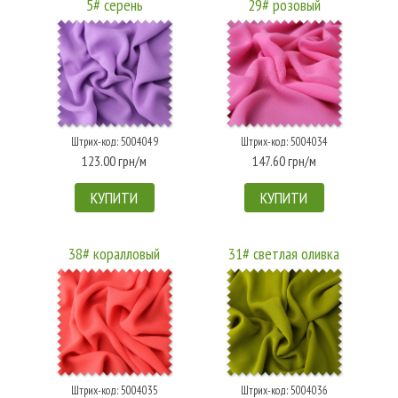
5# серень
29# розовый
Штрих-код: 5004049
Штрих-код: 5004034
123.00 грн/м
147.60 грн/м
КУПИТИ
КУПИТИ
38# коралловый
31# светлая оливка
Штрих-код: 5004035
Штрих-код: 5004036