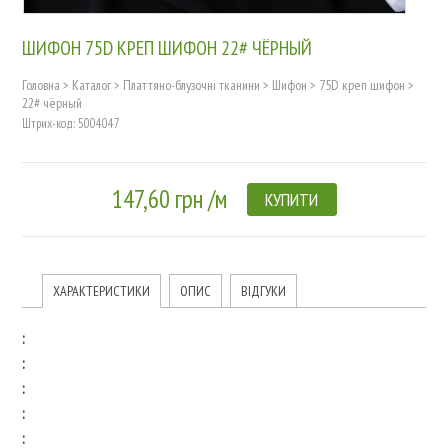
ШИФОН 75D КРЕП ШИФОН 22# ЧЁРНЫЙ
Головна
>
Каталог
>
Платтяно-блузочні тканини
>
Шифон
>
75D креп шифон
>
22# чёрный
Штрих-код: 5004047
147,60 грн /м
КУПИТИ
ХАРАКТЕРИСТИКИ
ОПИС
ВІДГУКИ
:
:
:
:
: