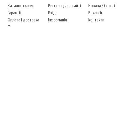
Каталог тканин
Реєстрація на сайті
Новини
/
Статті
Гарантії
Вхід
Вакансії
Оплата і доставка
Інформація
Контакти
Повернення товару
Карта сайту
Instagram
Facebook
ТЕЛЕФОНИ
+38 (067) 450-6595
+38 (048) 797-0350
АДРЕСА
м. Одеса, 7-й кілометр,
4 стоянка, магазин № 360
РЕЖИМ РОБОТИ
сб.-чт.: з 6-00 до 18-00
пт.: вихідний