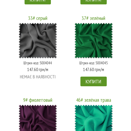
33# серый
37# зелёный
Штрих-код: 5004044
Штрих-код: 5004045
147.60 грн/м
147.60 грн/м
НЕМАЄ В НАЯВНОСТІ
КУПИТИ
9# фиолетовый
46# зелёная трава