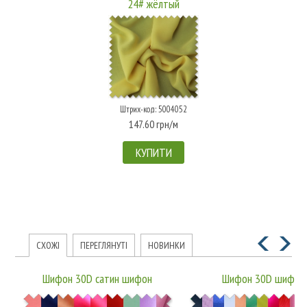
24# жёлтый
Штрих-код: 5004052
147.60 грн/м
КУПИТИ
СХОЖІ
ПЕРЕГЛЯНУТІ
НОВИНКИ
Шифон 30D сатин шифон
Шифон 30D шифон