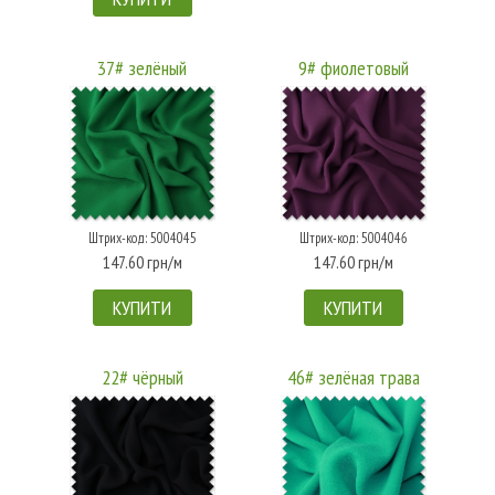
37# зелёный
9# фиолетовый
Штрих-код: 5004045
Штрих-код: 5004046
147.60 грн/м
147.60 грн/м
КУПИТИ
КУПИТИ
22# чёрный
46# зелёная трава