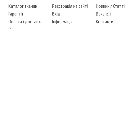
Каталог тканин
Реєстрація на сайті
Новини
/
Статті
Гарантії
Вхід
Вакансії
Оплата і доставка
Інформація
Контакти
Повернення товару
Карта сайту
Instagram
Facebook
ТЕЛЕФОНИ
+38 (067) 450-6595
+38 (048) 797-0350
АДРЕСА
м. Одеса, 7-й кілометр,
4 стоянка, магазин № 360
РЕЖИМ РОБОТИ
сб.-чт.: з 6-00 до 18-00
пт.: вихідний