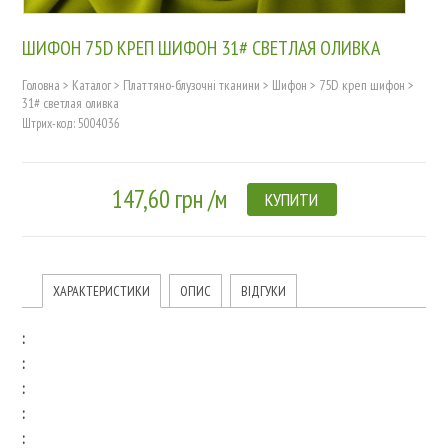
ШИФОН 75D КРЕП ШИФОН 31# СВЕТЛАЯ ОЛИВКА
Головна
>
Каталог
>
Платтяно-блузочні тканини
>
Шифон
>
75D креп шифон
>
31# светлая оливка
Штрих-код: 5004036
147,60 грн /м
КУПИТИ
ХАРАКТЕРИСТИКИ
ОПИС
ВІДГУКИ
:
:
:
:
: