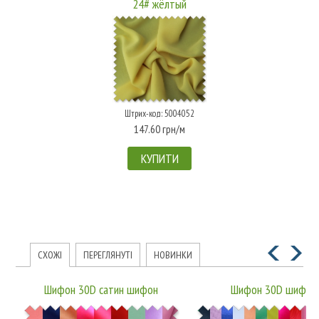
24# жёлтый
Штрих-код: 5004052
147.60 грн/м
КУПИТИ
СХОЖІ
ПЕРЕГЛЯНУТІ
НОВИНКИ
Шифон 30D сатин шифон
Шифон 30D шифон