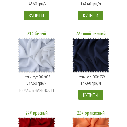
147.60 грн/м
147.60 грн/м
КУПИТИ
КУПИТИ
21# белый
2# синий тёмный
Штрих-код: 5004038
Штрих-код: 5004039
147.60 грн/м
147.60 грн/м
НЕМАЄ В НАЯВНОСТІ
КУПИТИ
27# красный
23# оранжевый