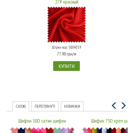
27# красный
Штрих-код: 5004019
77.90 грн/м
КУПИТИ
СХОЖІ
ПЕРЕГЛЯНУТІ
НОВИНКИ
Шифон 30D сатин шифон
Шифон 75D креп шиф