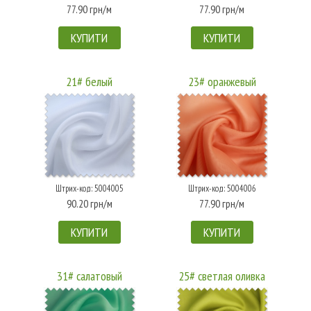
77.90 грн/м
77.90 грн/м
КУПИТИ
КУПИТИ
21# белый
23# оранжевый
Штрих-код: 5004005
Штрих-код: 5004006
90.20 грн/м
77.90 грн/м
КУПИТИ
КУПИТИ
31# салатовый
25# светлая оливка