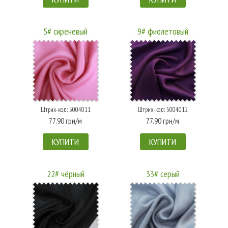
5# сиреневый
9# фиолетовый
Штрих-код: 5004011
Штрих-код: 5004012
77.90 грн/м
77.90 грн/м
КУПИТИ
КУПИТИ
22# чёрный
33# серый