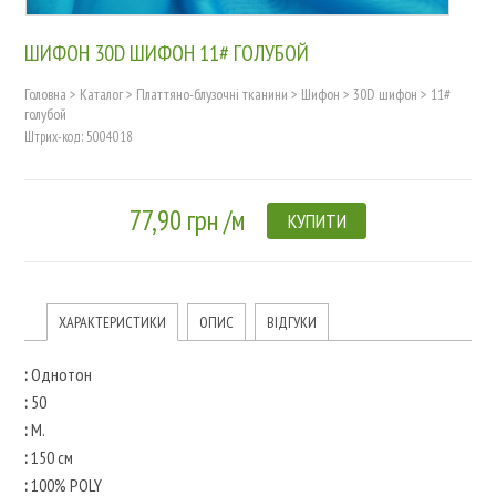
ШИФОН 30D ШИФОН 11# ГОЛУБОЙ
Головна
>
Каталог
>
Платтяно-блузочні тканини
>
Шифон
>
30D шифон
>
11#
голубой
Штрих-код: 5004018
77,90 грн /м
КУПИТИ
ХАРАКТЕРИСТИКИ
ОПИС
ВІДГУКИ
:
Однотон
:
50
:
М.
:
150 см
:
100% POLY