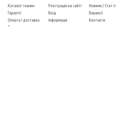
Каталог тканин
Реєстрація на сайті
Новини
/
Статті
Гарантії
Вхід
Вакансії
Оплата і доставка
Інформація
Контакти
Повернення товару
Карта сайту
Instagram
Facebook
ТЕЛЕФОНИ
+38 (067) 450-6595
+38 (048) 797-0350
АДРЕСА
м. Одеса, 7-й кілометр,
4 стоянка, магазин № 360
РЕЖИМ РОБОТИ
сб.-чт.: з 6-00 до 18-00
пт.: вихідний