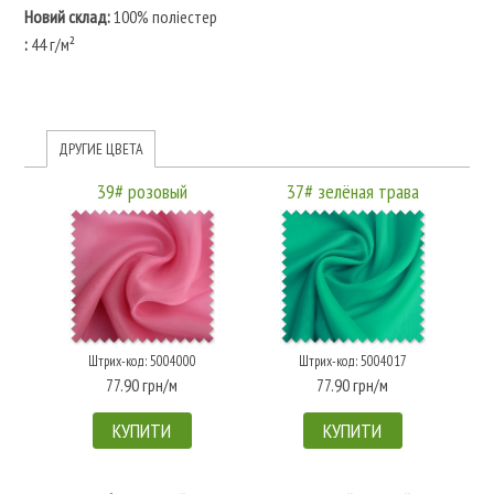
Новий склад:
100% поліестер
:
44 г/м²
ДРУГИЕ ЦВЕТА
39# розовый
37# зелёная трава
Штрих-код: 5004000
Штрих-код: 5004017
77.90 грн/м
77.90 грн/м
КУПИТИ
КУПИТИ