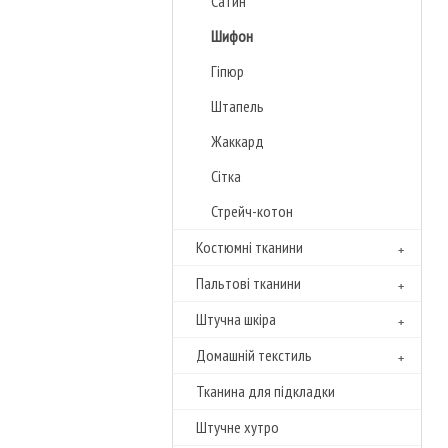
Сатин
Шифон
Гіпюр
Штапель
Жаккард
Сітка
Стрейч-котон
Костюмні тканини
Пальтові тканини
Штучна шкіра
Домашній текстиль
Тканина для підкладки
Штучне хутро