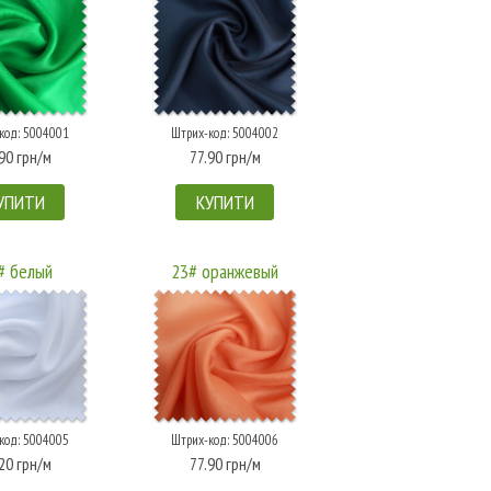
код: 5004001
Штрих-код: 5004002
90 грн/м
77.90 грн/м
УПИТИ
КУПИТИ
# белый
23# оранжевый
код: 5004005
Штрих-код: 5004006
20 грн/м
77.90 грн/м