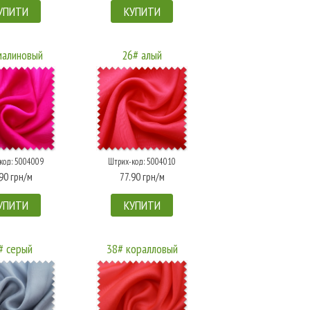
УПИТИ
КУПИТИ
малиновый
26# алый
код: 5004009
Штрих-код: 5004010
90 грн/м
77.90 грн/м
УПИТИ
КУПИТИ
# серый
38# коралловый