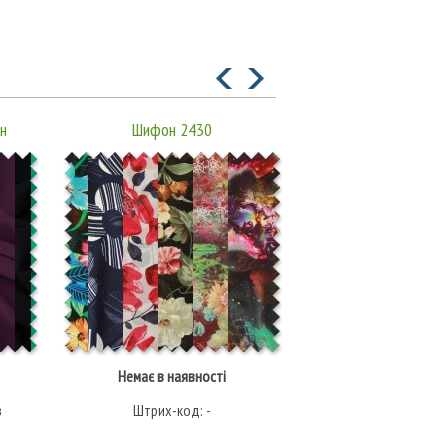
н
Шифон 2430
Шифон PC3
Немає в наявності
164.00 грн/
в
Штрих-код: -
Штрих-код: 30