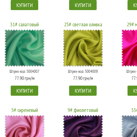
КУПИТИ
КУПИТИ
К
31# салатовый
25# светлая оливка
29# 
Штрих-код: 5004007
Штрих-код: 5004008
Штрих-
77.90 грн/м
77.90 грн/м
77.
КУПИТИ
КУПИТИ
К
5# сиреневый
9# фиолетовый
33