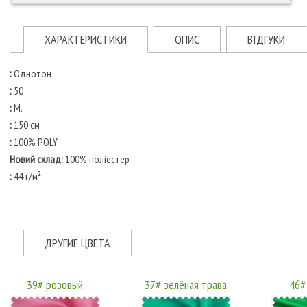
ХАРАКТЕРИСТИКИ
ОПИС
ВІДГУКИ
:
Однотон
:
50
:
М.
:
150 см
:
100% POLY
Новий склад:
100% поліестер
:
44 г/м²
ДРУГИЕ ЦВЕТА
39# розовый
37# зелёная трава
46#