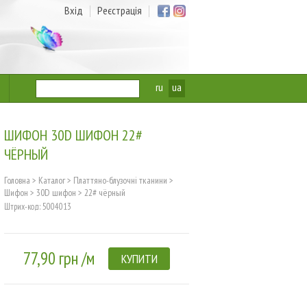
Вхід
Реєстрація
ru
ua
ШИФОН 30D ШИФОН 22#
ЧЁРНЫЙ
Головна
>
Каталог
>
Платтяно-блузочні тканини
>
Шифон
>
30D шифон
>
22# чёрный
Штрих-код: 5004013
77,90 грн /м
КУПИТИ