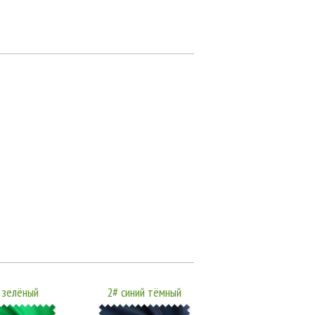
 зелёный
2# синий тёмный