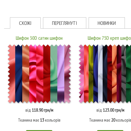
СХОЖІ
ПЕРЕГЛЯНУТІ
НОВИНКИ
Шифон 30D сатин шифон
Шифон 75D креп шифо
від
118.90 грн/м
від
123.00 грн/м
Тканина має
13
кольорів
Тканина має
20
кольорі