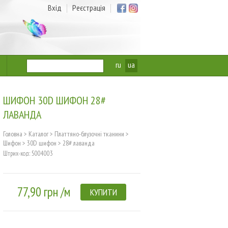
Вхід
Реєстрація
ru
ua
ШИФОН 30D ШИФОН 28#
ЛАВАНДА
Головна
>
Каталог
>
Платтяно-блузочні тканини
>
Шифон
>
30D шифон
>
28# лаванда
Штрих-код: 5004003
77,90 грн /м
КУПИТИ