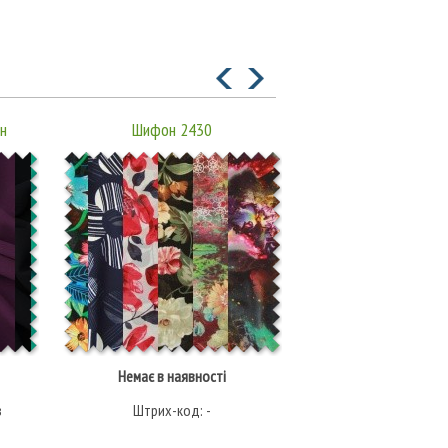
н
Шифон 2430
Шифон PC3
Немає в наявності
164.00 грн/
в
Штрих-код: -
Штрих-код: 30