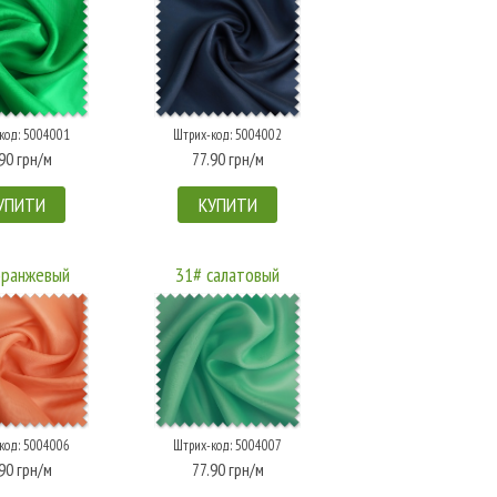
код: 5004001
Штрих-код: 5004002
90 грн/м
77.90 грн/м
УПИТИ
КУПИТИ
оранжевый
31# салатовый
код: 5004006
Штрих-код: 5004007
90 грн/м
77.90 грн/м