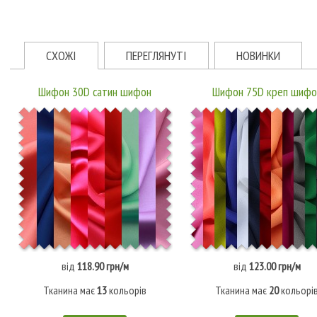
СХОЖІ
ПЕРЕГЛЯНУТІ
НОВИНКИ
Шифон 30D сатин шифон
Шифон 75D креп шифо
від
118.90 грн/м
від
123.00 грн/м
Тканина має
13
кольорів
Тканина має
20
кольорі