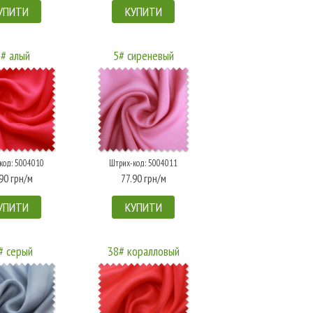
УПИТИ
КУПИТИ
# алый
5# сиреневый
код: 5004010
Штрих-код: 5004011
90 грн/м
77.90 грн/м
УПИТИ
КУПИТИ
# серый
38# коралловый