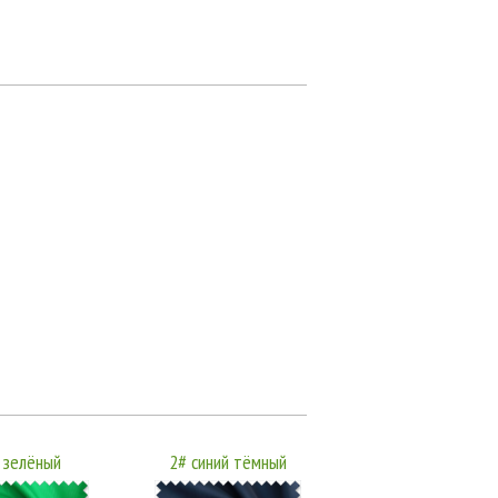
 зелёный
2# синий тёмный