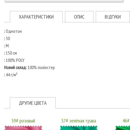
ХАРАКТЕРИСТИКИ
ОПИС
ВІДГУКИ
:
Однотон
:
50
:
М.
:
150 см
:
100% POLY
Новий склад:
100% поліестер
:
44 г/м²
ДРУГИЕ ЦВЕТА
39# розовый
37# зелёная трава
46#