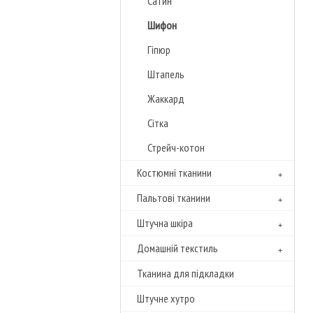
Сатин
Шифон
Гіпюр
Штапель
Жаккард
Сітка
Стрейч-котон
Костюмні тканини
Пальтові тканини
Штучна шкіра
Домашній текстиль
Тканина для підкладки
Штучне хутро