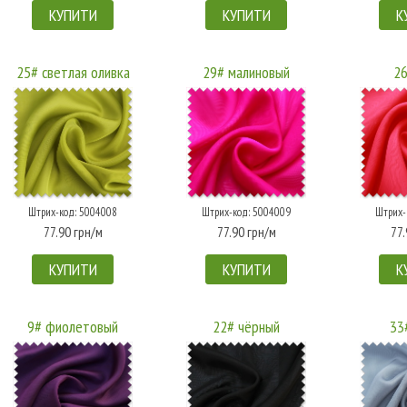
КУПИТИ
КУПИТИ
К
25# светлая оливка
29# малиновый
26
Штрих-код: 5004008
Штрих-код: 5004009
Штрих-
77.90 грн/м
77.90 грн/м
77.
КУПИТИ
КУПИТИ
К
9# фиолетовый
22# чёрный
33