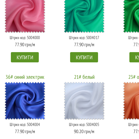
Штрих-код: 5004000
Штрих-код: 5004017
Штрих-
77.90 грн/м
77.90 грн/м
77.
КУПИТИ
КУПИТИ
К
36# синий электрик
21# белый
23# 
Штрих-код: 5004004
Штрих-код: 5004005
Штрих-
77.90 грн/м
90.20 грн/м
77.