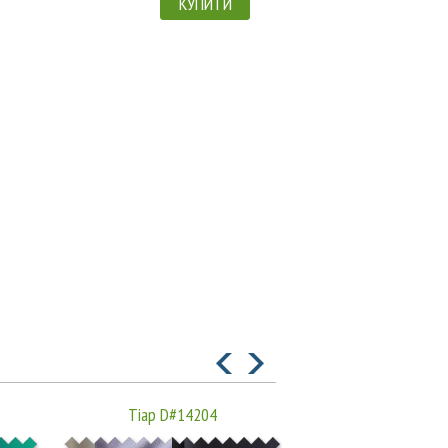
КУПИТИ
Тіар D#14204
Тіар ZNS-17-