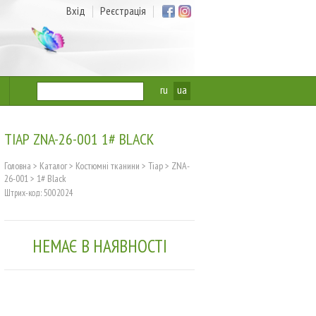
Вхід
Реєстрація
ru
ua
ТІАР ZNA-26-001 1# BLACK
Головна
>
Каталог
>
Костюмні тканини
>
Тіар
>
ZNA-
26-001
>
1# Black
Штрих-код: 5002024
НЕМАЄ В НАЯВНОСТІ