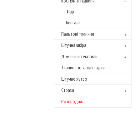
Костюмні тканини
Тіар
Бенгалін
Пальтові тканини
Штучна шкіра
Домашній текстиль
Тканина для підкладки
Штучне хутро
Cтрази
Розпродаж