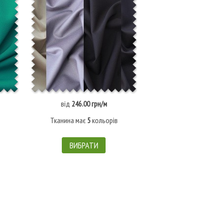
від
246.00 грн/м
Немає в наявн
Тканина має
5
кольорів
Штрих-код: 
ВИБРАТИ