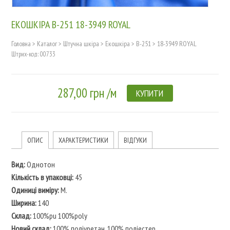
ЕКОШКІРА B-251 18-3949 ROYAL
Головна
>
Каталог
>
Штучна шкіра
>
Екошкіра
>
B-251
>
18-3949 ROYAL
Штрих-код: 00733
287,00 грн /м
КУПИТИ
ОПИС
ХАРАКТЕРИСТИКИ
ВІДГУКИ
Вид:
Однотон
Кількість в упаковці:
45
Одиниці виміру:
М.
Ширина:
140
Склад:
100%pu 100%poly
Новий склад:
100% поліуретан, 100% поліестер