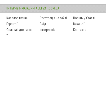
ІНТЕРНЕТ-МАГАЗИН ALLTEXT.COM.UA
Каталог тканин
Реєстрація на сайті
Новини
/
Статті
Гарантії
Вхід
Вакансії
Оплата і доставка
Інформація
Контакти
Повернення товару
Карта сайту
Instagram
Facebook
ТЕЛЕФОНИ
+38 (067) 450-6595
+38 (048) 797-0350
АДРЕСА
м. Одеса, 7-й кілометр,
4 стоянка, магазин № 360
РЕЖИМ РОБОТИ
сб.-чт.: з 6-00 до 18-00