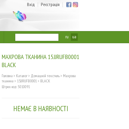
Вхід
Реєстрація
ru
ua
МАХРОВА ТКАНИНА 15JJRUFB0001
BLACK
Головна
>
Каталог
>
Домашній текстиль
>
Махрова
тканина
>
15JJRUFB0001
>
BLACK
Штрих-код: 5010091
НЕМАЄ В НАЯВНОСТІ