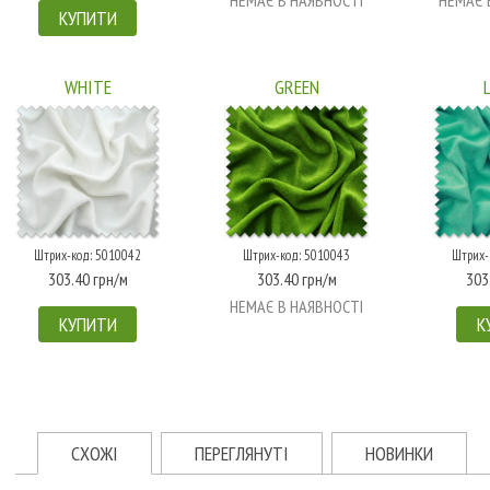
НЕМАЄ В НАЯВНОСТІ
НЕМАЄ 
КУПИТИ
WHITE
GREEN
Штрих-код: 5010042
Штрих-код: 5010043
Штрих-
303.40 грн/м
303.40 грн/м
303
НЕМАЄ В НАЯВНОСТІ
КУПИТИ
К
СХОЖІ
ПЕРЕГЛЯНУТІ
НОВИНКИ