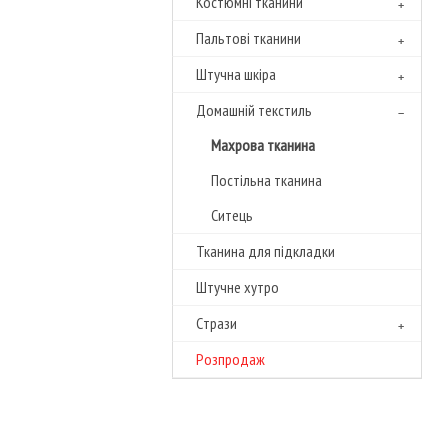
Костюмні тканини
Пальтові тканини
Штучна шкіра
Домашній текстиль
Махрова тканина
Постільна тканина
Ситець
Тканина для підкладки
Штучне хутро
Cтрази
Розпродаж