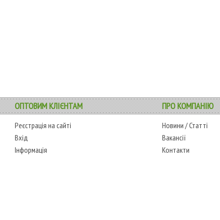
ОПТОВИМ КЛІЄНТАМ
ПРО КОМПАНІЮ
Реєстрація на сайті
Новини
/
Статті
Вхід
Вакансії
Інформація
Контакти
АДРЕСА
РЕЖИМ РОБОТИ
0-6595
м. Одеса, 7-й кілометр,
сб.-чт.: з 6-00 до 18-