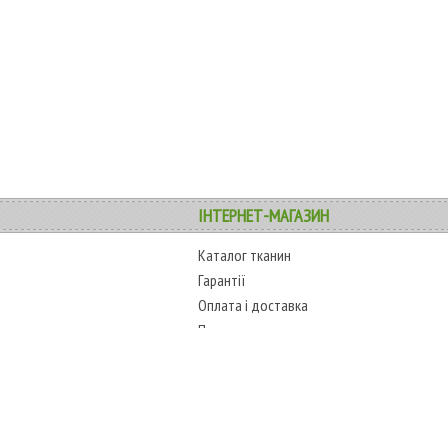
ІНТЕРНЕТ-МАГАЗИН
Каталог тканин
Гарантії
Оплата і доставка
Повернення товару
Карта сайту
COPYRIGHT
ТЕЛЕФОНИ
www.alltext.com.ua
+38 (067) 45